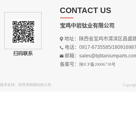
CONTACT US
宝鸡中岩钛业有限公司
地址：陕西省宝鸡市渭滨区昌盛路
电话：0917-6735585/18091698
邮箱：sales@bjtitaniumparts.co
备案号：
陕ICP备20006738号
技术支持：
欣然泽网络科技公司
Copy