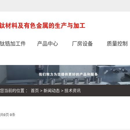
var config = { homeUrl: 'http://www.bjtitaniumparts.com/', mUrl:
'http://m.bjtitaniumparts.com/', copyCode: 0, isVisitor: 1 }
钛锆加工件
产品中心
厂房设备
质量控制
您当前的位置 ：
首页
>
新闻动态
>
技术资讯
共
0
页
0
条